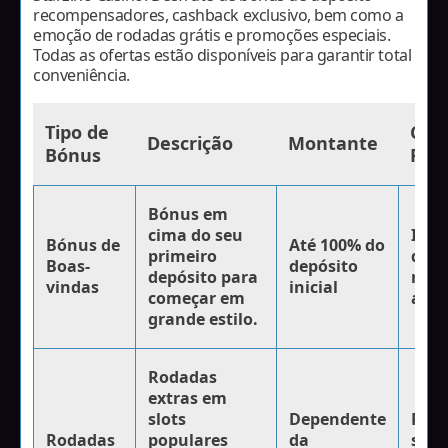
recompensadores, cashback exclusivo, bem como a
emoção de rodadas grátis e promoções especiais.
Todas as ofertas estão disponíveis para garantir total
conveniência.
Tipo de
Co
Descrição
Montante
Bónus
Reiv
Bónus em
cima do seu
Insc
Bónus de
Até 100% do
primeiro
depo
Boas-
depósito
depósito para
rece
vindas
inicial
começar em
aut
grande estilo.
Rodadas
extras em
slots
Dependente
Part
Rodadas
populares
da
sele