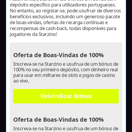
depósito específico para utilizadores portugueses.
No entanto, ao registar-se, pode usufruir de diversos
benefícios exclusivos, incluindo um generoso pacote
de boas-vindas, ofertas de recarga contínuas e
recompensas de cash-back, todas disponíveis para
jogadores da Starzino!
Oferta de Boas-Vindas de 100%
Inscreva-se na Starzino e usufrua de um bónus de
100% no seu primeiro depósito, com dinheiro real
para usar em milhares de slots e jogos de casino
ao vivo.
Reivindicar Bónus
Oferta de Boas-Vindas de 100%
Inscreva-se na Starzino e usufrua de um bónus de