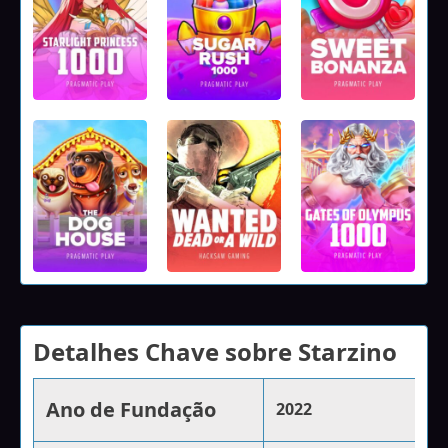
Detalhes Chave sobre Starzino
Ano de Fundação
2022