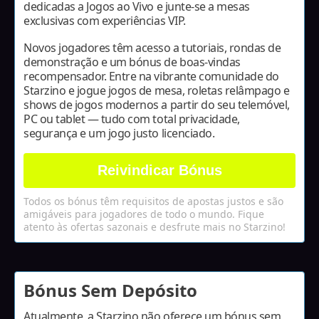
dedicadas a Jogos ao Vivo e junte-se a mesas
exclusivas com experiências VIP.
Novos jogadores têm acesso a tutoriais, rondas de
demonstração e um bónus de boas-vindas
recompensador. Entre na vibrante comunidade do
Starzino e jogue jogos de mesa, roletas relâmpago e
shows de jogos modernos a partir do seu telemóvel,
PC ou tablet — tudo com total privacidade,
segurança e um jogo justo licenciado.
Reivindicar Bónus
Todos os bónus têm requisitos de apostas justos e são
amigáveis para jogadores de todo o mundo. Fique
atento às ofertas sazonais e desfrute mais no Starzino!
Bónus Sem Depósito
Atualmente, a Starzino não oferece um bónus sem