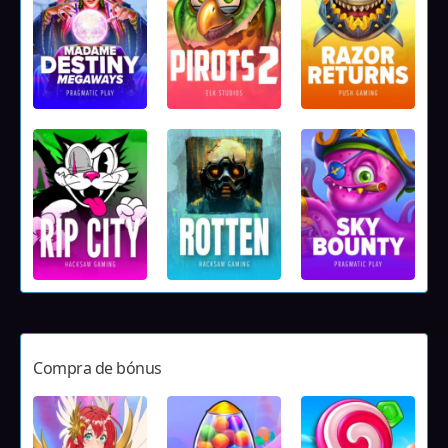
Compra de bónus