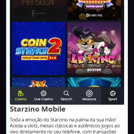
Starzino Mobile
Toda a emoção do Starzino na palma da sua mão!
Aceda a slots, mesas clássicas e autênticos jogos ao
vivo diretamente no seu telefone, com transações