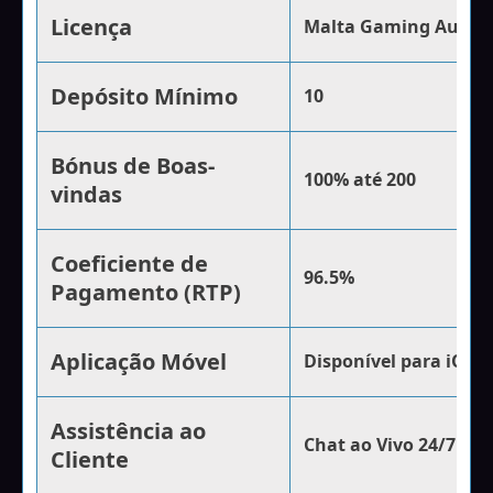
Licença
Malta Gaming Author
Depósito Mínimo
10
Bónus de Boas-
100% até 200
vindas
Coeficiente de
96.5%
Pagamento (RTP)
Aplicação Móvel
Disponível para iOS e
Assistência ao
Chat ao Vivo 24/7
Cliente