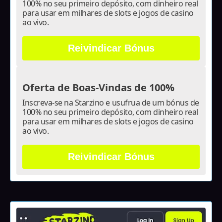
100% no seu primeiro depósito, com dinheiro real
para usar em milhares de slots e jogos de casino
ao vivo.
Reivindicar Bónus
Oferta de Boas-Vindas de 100%
Inscreva-se na Starzino e usufrua de um bónus de
100% no seu primeiro depósito, com dinheiro real
para usar em milhares de slots e jogos de casino
ao vivo.
Reivindicar Bónus