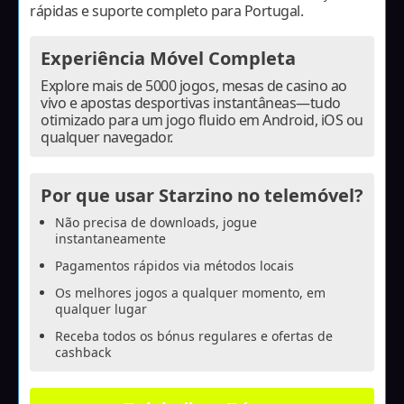
rápidas e suporte completo para Portugal.
Experiência Móvel Completa
Explore mais de 5000 jogos, mesas de casino ao
vivo e apostas desportivas instantâneas—tudo
otimizado para um jogo fluido em Android, iOS ou
qualquer navegador.
Por que usar Starzino no telemóvel?
Não precisa de downloads, jogue
instantaneamente
Pagamentos rápidos via métodos locais
Os melhores jogos a qualquer momento, em
qualquer lugar
Receba todos os bónus regulares e ofertas de
cashback